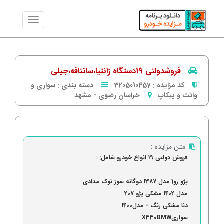
فروشدولتی 19دستگاه زانتیا،سانتافه،جیلی
کد مزایده :
3205010457
دسته بندی :
سواری و
وانت و پیکاپ
خراسان رضوی
-
مشهد
متن مزایده :
فروش دولتی 19 انواع خودرو شامل:
پژو روآ مدل 1387 دوگانه سوز نوک مدادی
مدل 1402 مشکی پژو 207
دنا مشکی رنگ - مدل1400
سواریX330BMW