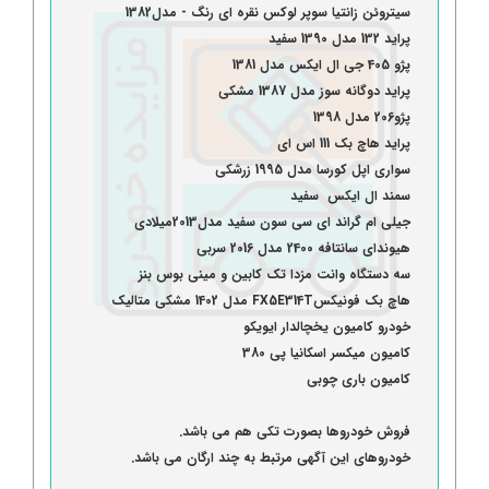
سیتروئن زانتیا سوپر لوکس نقره ای رنگ - مدل1382
پراید 132 مدل 1390 سفید
پژو 405 جی ال ایکس مدل 1381
پراید دوگانه سوز مدل 1387 مشکی
پژو206 مدل 1398
پراید هاچ بک 111 اس ای
سواری اپل کورسا مدل 1995 زرشکی
سمند ال ایکس سفید
جیلی ام گراند ای سی سون سفید مدل2013میلادی
هیوندای سانتافه 2400 مدل 2016 سربی
سه دستگاه وانت مزدا تک کابین و مینی بوس بنز
هاچ بک فونیکسFX5E314T مدل 1402 مشکی متالیک
خودرو کامیون یخچالدار ایویکو
کامیون میکسر اسکانیا پی 380
کامیون باری چوبی
فروش خودروها بصورت تکی هم می باشد.
خودروهای این آگهی مرتبط به چند ارگان می باشد.