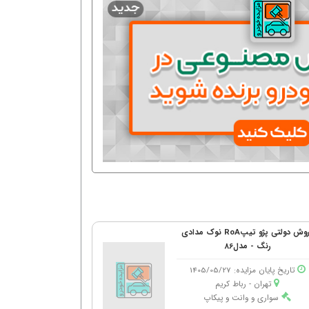
فروش دولتی پژو تیپRoA نوک مدادی
رنگ - مدل86
تاریخ پایان مزایده: 1405/05/27
تهران - رباط كریم
سواری و وانت و پیکاپ