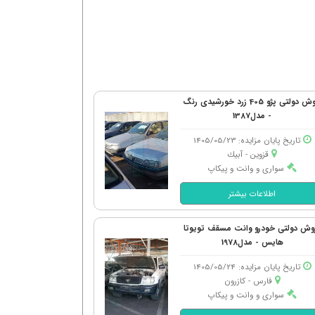
فروش دولتی پژو 405 زرد خورشیدی رنگ
- مدل1387
تاریخ پایان مزایده: 1405/05/23
قزوین - آبیك
سواری و وانت و پیکاپ
اطلاعات بیشتر
وش دولتی خودرو وانت مسقف تویوتا
هایس - مدل1978
تاریخ پایان مزایده: 1405/05/24
فارس - كازرون
سواری و وانت و پیکاپ