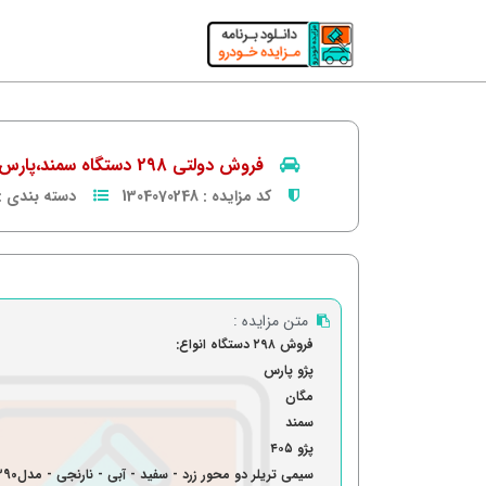
فروش دولتی 298 دستگاه سمند،پارس،مگان و...
کد مزایده :
1304070248
دسته بندی :
متن مزایده :
فروش ۲۹۸ دستگاه انواع:
پژو پارس
مگان
سمند
پژو ۴۰۵
سیمی تریلر دو محور زرد - سفید - آبی - نارنجی - مدل1390 (تعداد یک دستگاه)