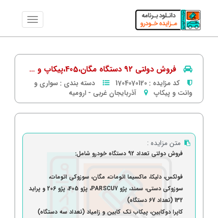
فروش دولتی 92 دستگاه مگان،405،پیکاپ و …
کد مزایده :
1704070120
دسته بندی :
سواری و
وانت و پیکاپ
آذربایجان غربی
-
ارومیه
متن مزایده :
فروش دولتی تعداد 92 دستگاه خودرو شامل:
فولکس، دلیکا، ماکسیما اتومات، مگان، سوزوکی اتومات،
سوزوکی دستی، سمند، پژو PARSCU7، پژو 405، پژو 206 و پراید
132 (تعداد 67 دستگاه)
کاپرا دوکابین، پیکاب تک کابین و زامیاد (تعداد سه دستگاه)