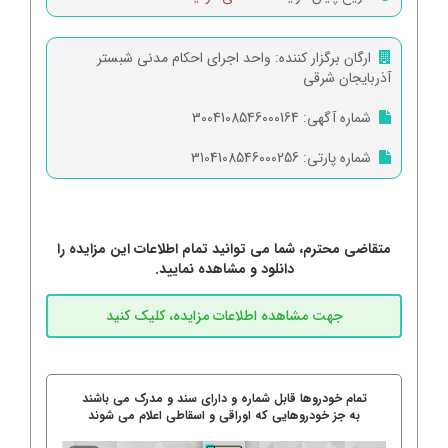
ارگان برگزار کننده:
واحد اجرای احکام مدنی شبستر
آذربایجان شرقی
شماره آگهی:
3004108546000164
شماره پارتی:
3104108546000256
متقاضی محترم، شما می توانید تمام اطلاعات این مزایده را
دانلود و مشاهده نمایید.
تمام خودروها قابل شماره و دارای سند و مدرک می باشند
به جز خودروهایی که اوراقی و اسقاطی اعلام می شوند