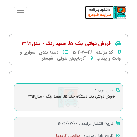
فروش دولتی جک J5 سفید رنگ - مدل1394
کد مزایده :
1504070046
دسته بندی :
سواری و
وانت و پیکاپ
آذربایجان شرقی
-
شبستر
متن مزایده :
فروش دولتی یک دستگاه جک J5 سفید رنگ - مدل1394
تاریخ انتشار مزایده :
1404/07/06
تاریخ پایان مزایده :
منقضی گردید!