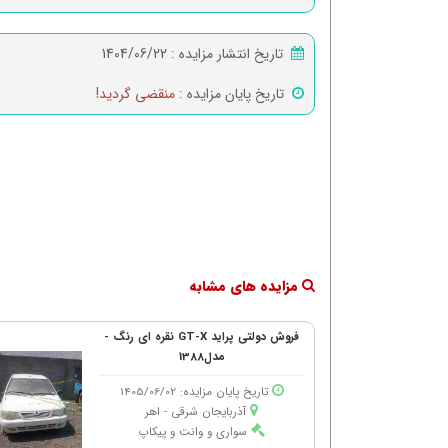
تاریخ انتشار مزایده :
1404/06/22
تاریخ پایان مزایده :
منقضی گردید!
مزایده های مشابه
فروش دولتی پراید GT-X نقره ای رنگ -
مدل1388
تاریخ پایان مزایده: 1405/06/02
آذربایجان شرقی - اهر
سواری و وانت و پیکاپ