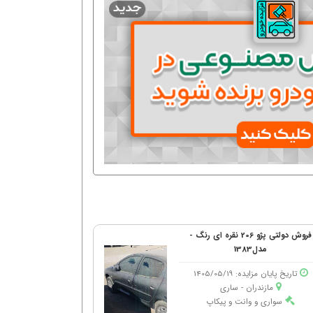
فروش دولتی پژو 206 نقره ای رنگ -
مدل1383
تاریخ پایان مزایده: 1405/05/19
مازندران - ساری
سواری و وانت و پیکاپ